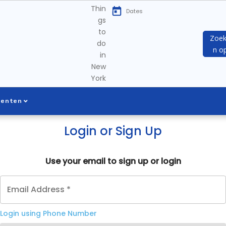
Thin
gs
to
Zoe
do
n o
in
New
York
menten