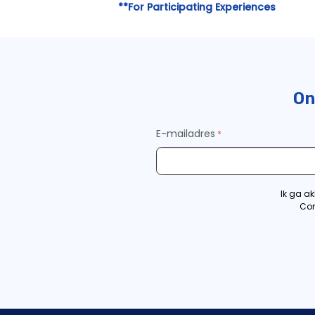
On
E-mailadres
Ik ga a
Com