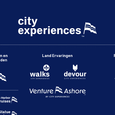
n en
Land Ervaringen
eden