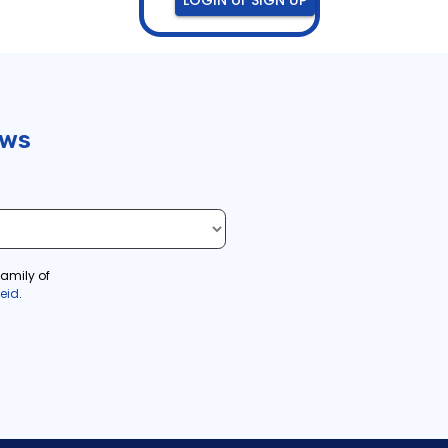
uws
amily of
leid
.