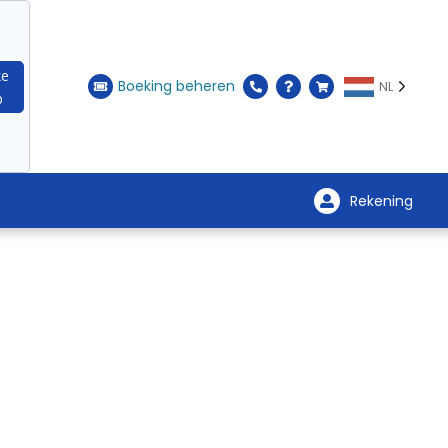
ke
Boeking beheren
NL
p
Rekening