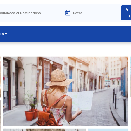
Pes
s
os