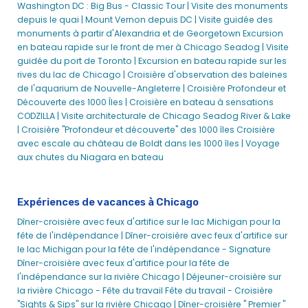
Washington DC : Big Bus - Classic Tour |
Visite des monuments
Dîner-croisière avec feux d'artifice sur le lac Michigan | City
depuis le quai |
Mount Vernon depuis DC |
Visite guidée des
Cruises™
monuments à partir d'Alexandria et de Georgetown
Excursion
Dîner-croisière sur la rivière Chicago | City Cruises™
en bateau rapide sur le front de mer à Chicago Seadog |
Visite
guidée du port de Toronto |
Excursion en bateau rapide sur les
Croisière-déjeuner de vacances à Chicago sur le lac
rives du lac de Chicago |
Croisière d'observation des baleines
Michigan | City Experiences
de l'aquarium de Nouvelle-Angleterre |
Croisière Profondeur et
Dîner-croisière du 4 juillet à Chicago | City Experiences
Découverte des 1000 Îles |
Croisière en bateau à sensations
CODZILLA |
Visite architecturale de Chicago Seadog River & Lake
Croisières-déjeuner du 4 juillet à Chicago
| Croisière "Profondeur et découverte" des 1000 îles
Croisière
Déjeuner-croisière à Chicago sur le lac Michigan
avec escale au château de Boldt dans les 1000 îles |
Voyage
Déjeuner-croisière à Chicago sur le lac Michigan | City
aux chutes du Niagara en bateau
Cruises™
Croisières déjeuner à Chicago - Croisières en ville
Expériences de vacances à Chicago
Croisière-déjeuner sur le lac Michigan à l'occasion du
Dîner-croisière avec feux d'artifice sur le lac Michigan pour la
Memorial Day à Chicago
fête de l'indépendance |
Dîner-croisière avec feux d'artifice sur
Brunch de la fête des mères à Chicago sur le lac Michigan
le lac Michigan pour la fête de l'indépendance - Signature
Brunch de la fête des mères à Chicago sur le lac Michigan
Dîner-croisière avec feux d'artifice pour la fête de
l'indépendance sur la rivière Chicago |
Déjeuner-croisière sur
Déjeuner-croisière au bord de l'eau pour le réveillon du
la rivière Chicago - Fête du travail
Fête du travail - Croisière
Nouvel An à Chicago | City Experiences
"Sights & Sips" sur la rivière Chicago |
Dîner-croisière " Premier "