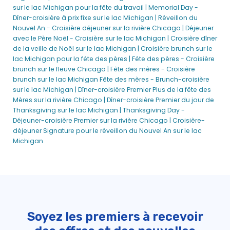
Chicago Planifier un événement - City Cruises
sur le lac Michigan pour la fête du travail |
Memorial Day -
Dîner-croisière à prix fixe sur le lac Michigan |
Réveillon du
Dîner-croisière avec feux d'artifice sur le lac Michigan | City
Nouvel An - Croisière déjeuner sur la rivière Chicago |
Déjeuner
Cruises™
avec le Père Noël - Croisière sur le lac Michigan |
Croisière dîner
Dîner-croisière de la semaine des restaurants de Chicago
de la veille de Noël sur le lac Michigan |
Croisière brunch sur le
sur la rivière Chicago | City Cruises™
lac Michigan pour la fête des pères |
Fête des pères - Croisière
Dîner-croisière feux d'artifice de la Saint-Valentin sur la
brunch sur le fleuve Chicago | Fête des mères - Croisière
rivière Chicago™
brunch sur le lac Michigan
Fête des mères - Brunch-croisière
sur le lac Michigan |
Dîner-croisière Premier Plus de la fête des
Événements de l'école de Chicago
Mères sur la rivière Chicago |
Dîner-croisière Premier du jour de
Événements sociaux à Chicago
Thanksgiving sur le lac Michigan |
Thanksgiving Day -
Déjeuner-croisière Premier sur la rivière Chicago |
Croisière-
Croisières pour événements spéciaux à Chicago - City
déjeuner Signature pour le réveillon du Nouvel An sur le lac
Cruises
Michigan
Chicago Speedboat Rides | Croisières en bateau à moteur
avec City Experiences Seadog
Dîner-croisière du dimanche du Memorial Day du Chicago
Spirit sur le lac Michigan
Croisière Saint-Patrick à Chicago | City Cruises™
Chicago Tours et Sightseeing
Soyez les premiers à recevoir
Mariages à Chicago sur l'eau