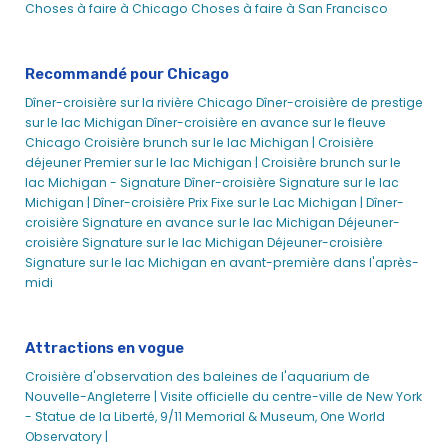
Choses à faire à Chicago
Choses à faire à San Francisco
Seadog V
Esprit de Chicago
Recommandé pour Chicago
Spirit of Navy Pier - Croisières en ville
Dîner-croisière sur la rivière Chicago
Dîner-croisière de prestige
Événements d'entreprise à Chicago
sur le lac Michigan
Dîner-croisière en avance sur le fleuve
Croisières gastronomiques à Chicago - City Cruises
Chicago
Croisière brunch sur le lac Michigan |
Croisière
déjeuner Premier sur le lac Michigan |
Croisière brunch sur le
Dîner à Chicago
lac Michigan - Signature
Dîner-croisière Signature sur le lac
Dîner de steak pour la fête des pères à Chicago sur le lac
Michigan |
Dîner-croisière Prix Fixe sur le Lac Michigan |
Dîner-
Michigan
croisière Signature en avance sur le lac Michigan
Déjeuner-
Dîner-croisière sur la rivière Chicago avec les feux d'artifice
croisière Signature sur le lac Michigan
Déjeuner-croisière
de Chicago | City Cruises
Signature sur le lac Michigan en avant-première dans l'après-
midi
Croisière-brunch architecturale avec mimosa sans fond
sur la rivière Chicago | City Cruises™
Événement de groupe à Chicago
Attractions en vogue
Chicago Haunted Boat Tours | Croisières d'Halloween avec
Croisière d'observation des baleines de l'aquarium de
City Experiences Seadog
Nouvelle-Angleterre |
Visite officielle du centre-ville de New York
Croisières de vacances à Chicago
- Statue de la Liberté, 9/11 Memorial & Museum, One World
Observatory |
Événements des fêtes de fin d'année à Chicago