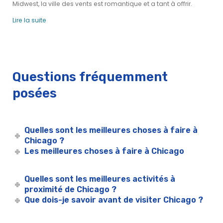
Midwest, la ville des vents est romantique et a tant à offrir.
Déjeuner-croisière sur le lac Michigan pour Thanksgiving
Brunch-croisière du spectacle aérien et aquatique
Lire la suite
Déjeuner-croisière du spectacle aérien et aquatique
Premier brunch-croisière du Air & Water Show
Spectacle aérien et aquatique - Déjeuner-croisière en
première classe
Questions fréquemment
Déjeuner-croisière en avant-première du spectacle aérien
posées
et aquatique
Déjeuner-croisière en avant-première de l'Air & Water Show
Anniversaires à Chicago
Quelles sont les meilleures choses à faire à
Déjeuner-croisière Architecture Chicago River | City
Chicago ?
Cruises™
Les meilleures choses à faire à Chicago
Événements pour les anniversaires à Chicago
Brunch sur un bateau | Manger, Boire, & B. Mary Brunch
Quelles sont les meilleures activités à
Cruise | City Experiences
proximité de Chicago ?
Cérémonies et réceptions à Chicago
Que dois-je savoir avant de visiter Chicago ?
Après-midi Chicago Air & Water Show Buffet Déjeuner
Croisière | City Experiences