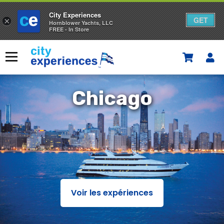
City Experiences
GET
×
Hornblower Yachts, LLC
FREE - In Store
Skip
to
Menu
content
Chicago
Chicago
Voir les expériences