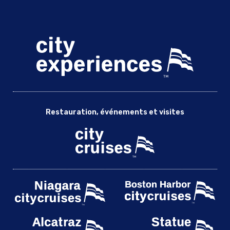
Croisière cocktail sur la rivière Chicago | City Cruises™
Dîner sur l'eau dans le lac Michigan | City Cruises™
Dîner croisière sur la rivière Chicago | City Cruises™
Dîner en bateau pour la fête des mères sur le lac Michigan
Dîner-croisière en première classe sur la rivière Chicago
Croisière Brunch de Pâques sur le lac Michigan
Croisière brunch de Pâques sur la rivière Chicago
Restauration, événements et visites
Dîner-croisière de Pâques sur le lac Michigan
Dîner-croisière de Pâques sur le lac Michigan
Pâques Premier Plus Dîner-croisière sur la rivière Chicago
Croisière brunch Signature de Pâques sur le lac Michigan
Événements pour les écoles primaires et secondaires à
Chicago
Sorties des employés à Chicago
Croisière brunch pour la fête des pères
Croisière brunch sur le lac Michigan pour la fête des pères