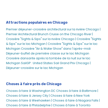
Chicago Architecture Boat Tours | Croisières sur les rivières
et les lacs | City Cruises™
Croisière brunch sur l'architecture de Chicago | City
Attractions populaires en Chicago
Cruises™
Premier déjeuner-croisière architectural sur la rivière Chicago |
Chicago Boat Tours | Tour en bateau à moteur sur le lac |
Premier Architectural Brunch Cruise on the Chicago River |
City Experiences Seadog
Croisière "Sights & Sips" sur la rivière Chicago |
Croisière "Sights
Chicago Boat Tours | Tour en bateau à moteur sur le lac |
& Sips" sur le lac Michigan | Croisière "Sights & Sips" sur le lac
City Experiences Seadog
Michigan
Croisière "Air & Water Show" dans l'après-midi
Brunch à Chicago
Déjeuner-buffet de première classe sur le lac Michigan
Croisière dansante après la tombée de la nuit sur le lac
Flotte de la ville de Chicago
Michigan
SailGP : United States Sail Grand Prix Chicago |
Chicago Elite
Déjeuner-croisière sur le lac Michigan
Odyssey Chicago River
Odyssée du lac Michigan
Choses à faire près de Chicago
Chien de mer I
Choses à faire à Washington DC
Choses à faire à Baltimore |
Seadog II
Choses à faire à Jersey City |
Choses à faire à New York
Seadog III
Choses à faire à Weehawken |
Choses à faire à Niagara Falls |
Choses à faire à Philadelphie |
Choses à faire à Toronto
Seadog IV