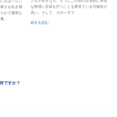
グルメ好きなら、すでにこの街の世界的に有名
んにちは！ロン
な料理に舌鼓を打つことを夢見ている可能性が
の寒さを吹き飛
高い。そして、その一方で
滑らかで濃厚な
一番。
続きを読む
何ですか？