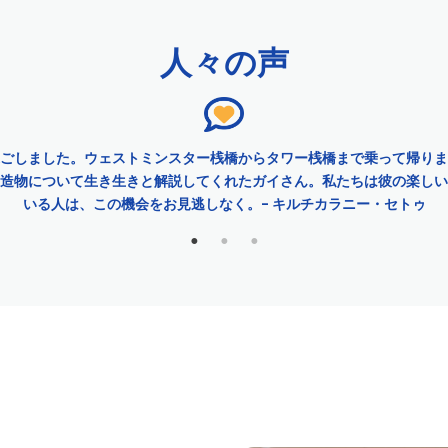
 Experiences™ (シティ・エクスペリエンス™)
人々の声
・ツアー
ごしました。ウェストミンスター桟橋からタワー桟橋まで乗って帰りま
造物について生き生きと解説してくれたガイさん。私たちは彼の楽しい
reenwich Day Pass (24時間乗り降り自由なリバーパス)
いる人は、この機会をお見逃しなく。- キルチカラニー・セトゥ
venture（24時間乗り降り自由なリバーパスとシュレックアドベンチャー
ity Experiences™ (シティ・エクスペリエンス™)
ー｜City Experiences™ (シティ・エクスペリエンス™)
パス｜City Experiences™ (シティ・エクスペリエンス™)