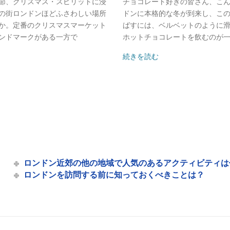
節、クリスマス・スピリットに浸
チョコレート好きの皆さん、こ
の街ロンドンほどふさわしい場所
ドンに本格的な冬が到来し、こ
 - シティクルーズ
か。定番のクリスマスマーケット
ばすには、ベルベットのように
ンドマークがある一方で
ホットチョコレートを飲むのが
続きを読む
ルーズ
ロンドン近郊の他の地域で人気のあるアクティビティは
ロンドンを訪問する前に知っておくべきことは？