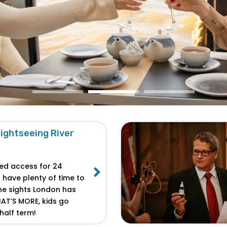
ightseeing River
ted access for 24
l have plenty of time to
the sights London has
HAT’S MORE, kids go
half term!