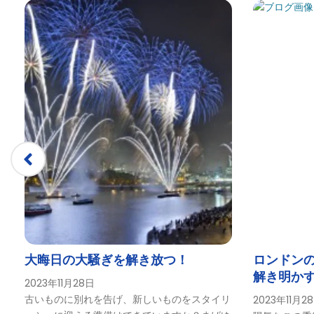
衛兵交代式＆バッキンガム宮殿＆ザ・ビュー・フロム・ザ・シャ
チェルシー・スタジアム・ツアー
シティークルーズ - ロンドン
24h Hop-On Hop-Off River Pass - 新しいテンプレートで
24h ホップオン・ホップオフ リバーパス｜シティクルーズ
アフタヌーン・クルーズ
テムズ川アフタヌーンティー・クルーズ｜シティクルーズ｜ベ
ロンドンでのアニバーサリー
ロンドンでの誕生日
ブラックフライデー・セール2022
ブログ
ロンドンのクリスマス・パーティーボートを予約｜シティクル
大晦日の大騒ぎを解き放つ！
ロンドン
解き明か
テムズ川ランチクルーズをオンラインで予約｜シティクルーズ
2023年11月28日
トの楽し
古いものに別れを告げ、新しいものをスタイリ
2023年11月2
リバークルーズのグループチケットのオンライン予約 - シテ