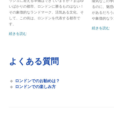
ッシュに迎える準備はできていますか？まばゆ
陽気なこの季
カナリーワーフ ロイヤル グリニッジ - シティクルーズ
いばかりの都市、ロンドンに勝るものはない！
るのに、魅惑
セントラル・ロンドン・ロイヤルパス・プラス・リバークルーズ
その象徴的なランドマーク、活気ある文化、そ
があるだろう
して、この街は、ロンドンを代表する都市で
や象徴的なラ
セントラル リバー パス - シティ クルーズ
す、
テムズ川でのチャリティーイベント - シティクルーズ
続きを読む
続きを読む
クリスマス - ロンドン・シティクルーズ
クリスマス・クルーズ
クリスマス・ランチクルーズ｜シティクルーズ｜ベストワンク
クリスマス・プライベート・ハイヤー
よくある質問
シティ・アルファ船 - シティ・クルーズ
シティ・アルファ・ベッセル - 都市の体験
ロンドンでのお勧めは？
シティークルーズ グリニッジピア
ロンドンでの楽しみ方
シティークルーズ ロンドン・アイ・ピア
シティークルーズタワーピア
シティクルーズ ウェストミンスター埠頭
シティガイド - シティクルーズ