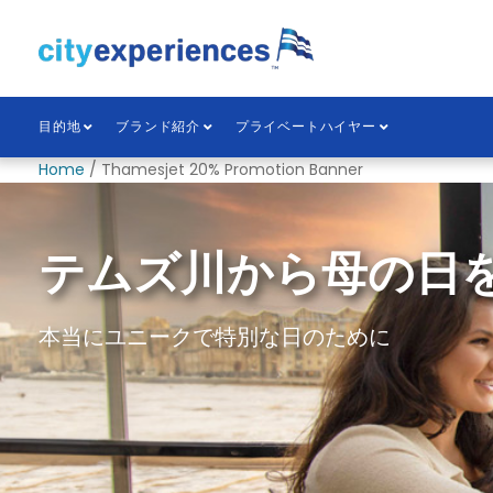
本
文
へ
ス
キ
目的地
ブランド紹介
プライベートハイヤー
ッ
プ
Home
/
Thamesjet 20% Promotion Banner
ロンドン
テムズ川から母の日
この秋、ロンドンを
本当にユニークで特別な日のために