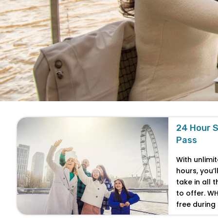
24 Hour S
Pass
With unlimi
hours, you’l
take in all 
to offer. W
free during 