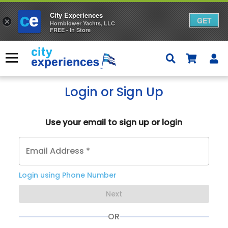
City Experiences
GET
×
Hornblower Yachts, LLC
FREE - In Store
本
文
メニュー
へ
ス
キ
ッ
プ