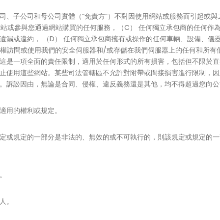
、子公司和母公司實體（“免責方”）不對因使用網站或服務而引起或與之
用網站或參與您通過網站購買的任何服務，（C） 任何獨立承包商的任何
遺漏或違約， （D） 任何獨立承包商擁有或操作的任何車輛、設備、儀器
權訪問或使用我們的安全伺服器和/或存儲在我們伺服器上的任何和所有個人
這是一項全面的責任限制，適用於任何形式的所有損害，包括但不限於直
止使用這些網站。某些司法管轄區不允許對附帶或間接損害進行限制，因
。訴訟因由，無論是合同、侵權、違反義務還是其他，均不得超過您向公
適用的權利或規定。
定或規定的一部分是非法的、無效的或不可執行的，則該規定或規定的一
。
人。