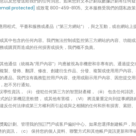
息以及您發送給我們的任何消息。如果您對文本計劃或數據計劃有任何疑
email protected]
或致電 800-459-8105。文本服務受我們的隱私政
、應用程式、平臺和服務或產品（“第三方網站”），與之互動，或在網站
或其中包含的任何內容。我們無法控制或監控第三方網站的內容、功能或
務或購買而造成的任何損害或損失，我們概不負責。
其他通信（統稱為“用戶內容”）均應被視為非機密和非專有的。通過提
複製、發佈、翻譯、修改、創建衍生作品、分發、複製或使用用戶內容。
的產品。我們沒有義務監控用戶內容、使用或顯示用戶內容、因您提交用
，恕不另行通知。
導性資訊，（ii） 侵犯任何第三方的智慧財產權，（iii） 包含任何誹
形式的計算機惡意軟體， 或其他有害檔，（VI） 將流量重定向到從事網
違反任何法律或第三方權利而引起或與之相關的任何和所有損害、索賠、
獎勵計劃、管理我的預訂門戶或客戶偏好中心。如果您選擇創建帳戶，則表
的資訊，（c） 保持您的個人資料、聯繫方式和其他帳戶資訊更新和準確，