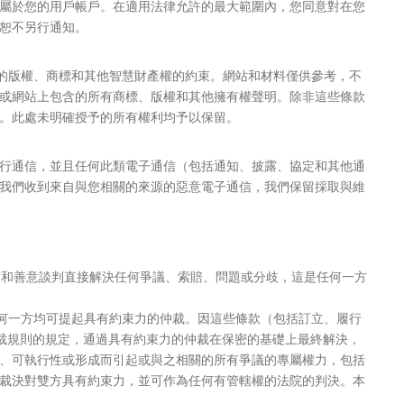
屬於您的用戶帳戶。在適用法律允許的最大範圍內，您同意對在您
恕不另行通知。
定的版權、商標和其他智慧財產權的約束。網站和材料僅供參考，不
/或網站上包含的所有商標、版權和其他擁有權聲明。除非這些條款
。此處未明確授予的所有權利均予以保留。
行通信，並且任何此類電子通信（包括通知、披露、協定和其他通
我們收到來自與您相關的來源的惡意電子通信，我們保留採取與維
商和善意談判直接解決任何爭議、索賠、問題或分歧，這是任何一方
則任何一方均可提起具有約束力的仲裁。因這些條款（包括訂立、履行
仲裁規則的規定，通過具有約束力的仲裁在保密的基礎上最終解決，
、可執行性或形成而引起或與之相關的所有爭議的專屬權力，包括
裁決對雙方具有約束力，並可作為任何有管轄權的法院的判決。本