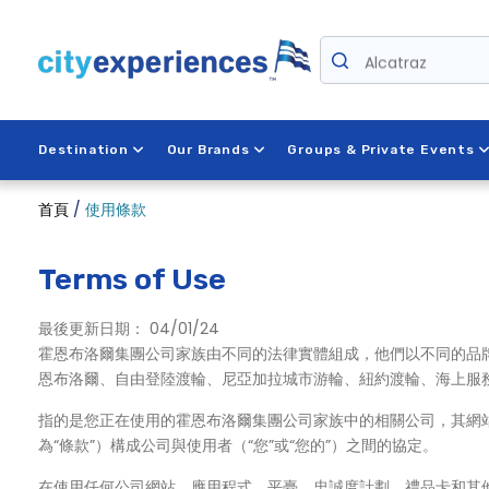
Skip
to
Alcatraz
content
Destination
Our Brands
Groups & Private Events
首頁
/
使用條款
Terms of Use
最後更新日期： 04/01/24
霍恩布洛爾集團公司家族由不同的法律實體組成，他們以不同的品
恩布洛爾、自由登陸渡輪、尼亞加拉城市游輪、紐約渡輪、海上服
指的是您正在使用的霍恩布洛爾集團公司家族中的相關公司，其網
為“條款”）構成公司與使用者（“您”或“您的”）之間的協定。
在使用任何公司網站、應用程式、平臺、忠誠度計劃、禮品卡和其