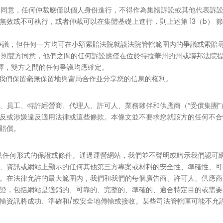
一步同意，任何仲裁應僅以個人身份進行，不得作為集體訴訟或其他代表訴
無效或不可執行，或者仲裁可以在集體基礎上進行，則上述第 13（b） 
所有爭議，但任何一方均可在小額索賠法院就該法院管轄範圍內的爭議或索賠
不適用，則雙方同意，他們之間的任何訴訟應僅在位於特拉華州的州或聯邦法
解釋，雙方之間的任何爭議均應確定。
，我們保留毫無保留地與當局合作並分享您的信息的權利。
、員工、特許經營商、代理人、許可人、業務夥伴和供應商（“受償集團
反或涉嫌違反適用法律或這些條款。本條文並不要求您就該方的任何不合
賠償。
不提供任何形式的保證或條件。通過運營網站，我們並不聲明或暗示我們認
、資訊或網站上顯示的任何其他第三方專案或材料的安全性、準確性、可
。在法律允許的最大範圍內，我們和我們的每個廣告商、許可人、供應商
證，包括網站是適銷的、可靠的、完整的、準確的、適合特定目的或需要
輸資訊將成功、準確和/或安全地傳輸或接收。某些司法管轄區可能不允