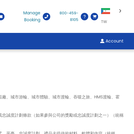
Manage
800-459-
Booking
8105
TW
Account
廠、城市游輪、城市體驗、城市渡輪、吞噬之旅、HMS渡輪、霍
或忠誠度計劃條款（如果參與公司的獎勵或忠誠度計劃之一）（統稱
式、平臺、忠誠度計劃、禮品卡提供的材料、軟體和內容（統稱