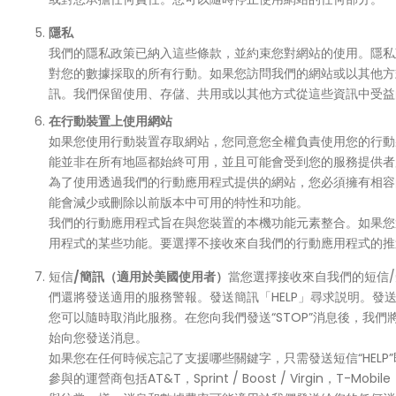
隱私
我們的隱私政策已納入這些條款，並約束您對網站的使用。隱私
對您的數據採取的所有行動。如果您訪問我們的網站或以其他方
訊。我們保留使用、存儲、共用或以其他方式從這些資訊中受益
在行動裝置上使用網站
如果您使用行動裝置存取網站，您同意您全權負責使用您的行動
能並非在所有地區都始終可用，並且可能會受到您的服務提供者
為了使用透過我們的行動應用程式提供的網站，您必須擁有相容
能會減少或刪除以前版本中可用的特性和功能。
我們的行動應用程式旨在與您裝置的本機功能元素整合。如果您
用程式的某些功能。要選擇不接收來自我們的行動應用程式的推
短信
/簡訊（適用於美國使用者）
當您選擇接收來自我們的短信
們還將發送適用的服務警報。發送簡訊「HELP」尋求説明。發送簡
您可以隨時取消此服務。在您向我們發送“STOP”消息後，
始向您發送消息。
如果您在任何時候忘記了支援哪些關鍵字，只需發送短信“HELP
參與的運營商包括AT&T，Sprint / Boost / Virgin，T-Mob