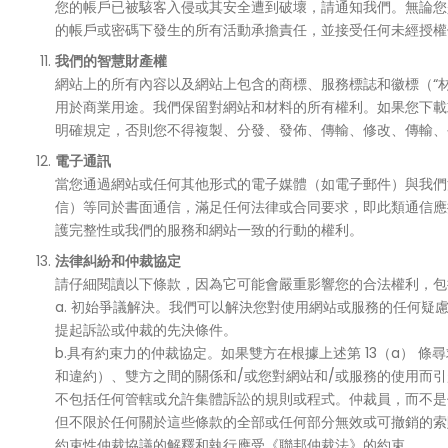
您的帳戶已被駭客入侵或其安全遭到破壞，請通知我們。無論您
的帳戶或密碼下發生的所有活動承擔責任，並接受任何未經授權
我們的智慧財產權
網站上的所有內容以及網站上包含的商標、服務標誌和徽標（“
用於商業用途。我們保留對網站和材料的所有權利。如果您下載
明確規定，否則您不得複製、分發、發佈、傳輸、修改、傳輸、
電子通訊
當您通過網站或任何其他形式的電子媒體（如電子郵件）與我們
信）等同於書面通信，滿足任何法律或合同要求，即此類通信應
護完整性或我們的服務和網站一致的行動的權利。
法律糾紛和仲裁協定
請仔細閱讀以下條款，因為它可能會嚴重影響您的合法權利，包
a. 初始爭議解決。我們可以解決您對使用網站或服務的任何
提起訴訟或仲裁的先決條件。
b.具有約束力的仲裁協定。如果雙方在根據上述第 13（a） 
和違約）、雙方之間的關係和/或您對網站和/或服務的使用而引
不包括任何管轄或允許集體訴訟的規則或程式。仲裁員，而不是
但不限於任何關於這些條款的全部或任何部分無效或可撤銷的索
約束性仲裁協議的解釋和執行應受《聯邦仲裁法》的約束。