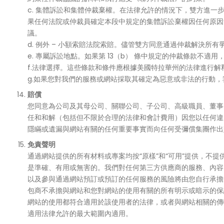
c. 集體訴訟和集體仲裁棄權。在法律允許的情況下，雙方進
果任何法院或仲裁員確定本段中規定的集體訴訟棄權因任何原因
議。
d. 例外 – 小額索賠法院索賠。儘管雙方同意通過仲裁解決
e. 專屬訴訟地點。如果第 13（b） 條中規定的仲裁條款
f.法律選擇。這些條款和條件應根據美國特拉華州的法律進行
g.如果您對我們的服務或網站採取其確定為惡意或非法的行動
賠償
您同意為公司及其母公司、關聯公司、子公司、高級職員、董事
任和和解（包括但不限於合理的法律和會計費用）因您以任何違
隱瞞或遺漏與網站有關的任何重要事實而向任何受彌償集團作出
免責聲明
通過網站提供的所有材料或專案均按“原樣”和“可用”提供，
是準確、有用或無害的。我們對任何第三方供應商的服務、內容
以及參與通過網站預訂或預訂的任何服務的風險將由您自行承擔
包商不承擔與網站和您對網站的使用有關的所有明示或暗示的保
網站的使用都符合適用於該使用者的法律，或者與網站相關的傳
適用法律允許的最大範圍內適用。