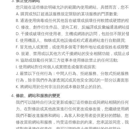
禁止使用網站
您只能在這些條款明確允許的範圍內使用網站。具體而言，您不
A. 購買或預訂超過該服務規定限額的某項服務的門票數量;
B. 通過使用病毒或任何其他旨在破壞或損壞任何軟體或硬體的
C. 修改、創作衍生作品、逆向工程、反編譯或反彙編通過網站提
D. 干擾或破壞任何使用者、主機或網路的訪問，包括但不限於
E. 使用機器人、蜘蛛或其他設備或程式通過網站進行自動購買;
F. 冒充他人或實體，或使用多個電子郵件地址或虛假姓名或聯繫
G. 規避、禁用或以其他方式干擾網站的安全相關功能，或阻止
H. 協助或鼓勵任何第三方從事本使用條款禁止的任何活動;
I. 使用網站對任何個人或實體造成傷害或損害;
J. 嚴禁以下任何行為：中間人行為、拒絕服務、分散式拒絕服
行為，除非我們作為滲透測試或其他安全測試的一部分以書面形
K. 將網站用於任何非法目的或本條款禁止的目的。
條款、網站和服務的變更
我們可以隨時自行決定更新或修訂這些條款或與網站相關的任何
力。在對條款或其他政策進行任何更改或修改後，您繼續使用網
我們不斷改進服務和網站，為客人和使用者提供更好的體驗。您
修改當前網站和服務，均受這些條款的約束。您承認並同意，我
或對您承擔任何責任。您可以隨時停止使用網站的任何部分。