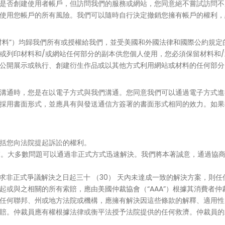
是否創建使用者帳戶，但訪問我們的服務或網站，您同意絕不嘗試訪問不
使用您帳戶的所有風險。我們可以隨時自行決定撤銷您擁有帳戶的權利，
材料”）均歸我們所有或授權給我們，並受美國和外國法律和國際公約規
或列印材料和/或網站任何部分的副本供您個人使用，您必須保留材料和
公開展示或執行、創建衍生作品或以其他方式利用網站或材料的任何部分
溝通時，您是在以電子方式與我們溝通。您同意我們可以通過電子方式進
採用書面形式，並應具有與發送通信方簽署的書面形式相同的效力。如果
括您向法院提起訴訟的權利。
疑慮。大多數問題可以通過非正式方式迅速解決。我們將本著誠意，通過協
條尋求非正式爭議解決之日起三十 （30） 天內未達成一致的解決方案，
起或與之相關的所有索賠，應由美國仲裁協會（“AAA”）根據其消費者
任何聯邦、州或地方法院或機構，應擁有解決因這些條款的解釋、適用性
賠。仲裁員應有權根據法律或衡平法授予法院提供的任何救濟。仲裁員的