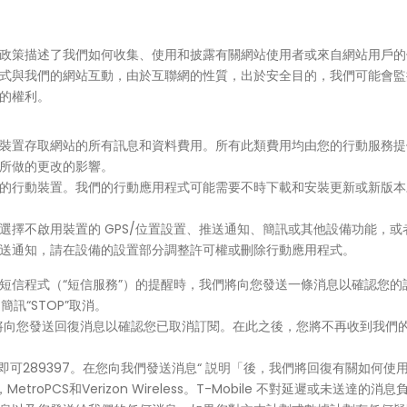
政策描述了我們如何收集、使用和披露有關網站使用者或來自網站用戶的
式與我們的網站互動，由於互聯網的性質，出於安全目的，我們可能會監
的權利。
裝置存取網站的所有訊息和資料費用。所有此類費用均由您的行動服務提
所做的更改的影響。
的行動裝置。我們的行動應用程式可能需要不時下載和安裝更新或新版本
選擇不啟用裝置的 GPS/位置設置、推送通知、簡訊或其他設備功能，
送通知，請在設備的設置部分調整許可權或刪除行動應用程式。
/短信程式（“短信服務”）的提醒時，我們將向您發送一條消息以確認您
訊“STOP”取消。
我們將向您發送回復消息以確認您已取消訂閱。在此之後，您將不再收到我
”即可289397。在您向我們發送消息“ 説明「後，我們將回復有關如何
ile，MetroPCS和Verizon Wireless。T-Mobile 不對延遲或未送達的消