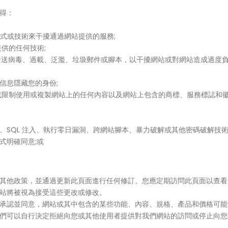
得：
程式或技術來干擾通過網站提供的服務;
供的任何技術;
發送病毒、過載、泛濫、垃圾郵件或腳本，以干擾網站或對網站造成過度負
信息隱藏您的身份;
或限制使用或複製網站上的任何內容以及網站上包含的商標、服務標誌和徽
務、SQL 注入、執行零日漏洞、跨網站腳本、暴力破解或其他密碼破解
式明確同意;或
其他政策，並通過更新此頁面進行任何修訂。您應定期訪問此頁面以查看
站將被視為接受這些更改或修改。
承認並同意，網站或其中包含的某些功能、內容、規格、產品和價格可能
們可以自行決定拒絕向您或其他使用者提供對我們網站的訪問或停止向您