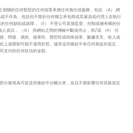
相關的任何類型的任何損害承擔任何責任或義務，包括 （A） 網
作為或不作為，包括但不限於任何獨立承包商或其雇員或代理人在執行
的任何缺陷或故障，（E） 不受公司直接監督、控制或擁有權的任
資訊， （G） 與網站之間的傳輸中斷或停止，和/或 （H） 任
接、間接、偶然、後果性、懲罰性或特殊損害、數據丟失、收入或
此上述限制可能不適用於您。儘管這些條款中有任何相反的規定，
司支付的任何款項的金額。
部分被視為可從這些條款中分離出來，並且不應影響任何其餘規定