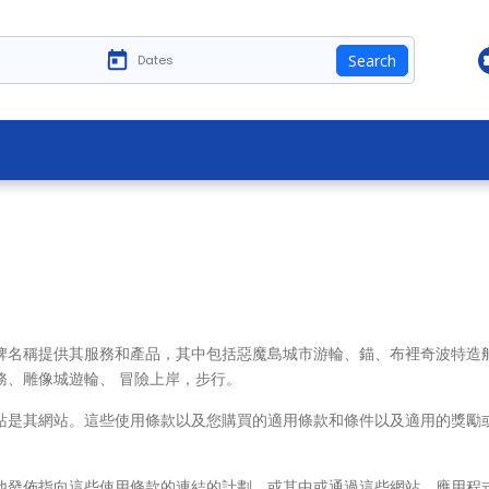
Search
牌名稱提供其服務和產品，其中包括惡魔島城市游輪、錨、布裡奇波特造船
務、雕像城遊輪、 冒險上岸，步行。
站是其網站。這些使用條款以及您購買的適用條款和條件以及適用的獎勵
他發佈指向這些使用條款的連結的計劃，或其中或通過這些網站、應用程