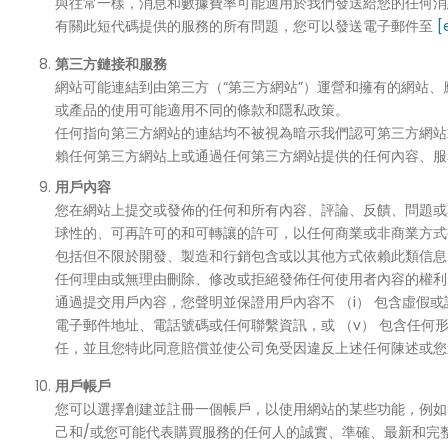
與往常一樣，消息和數據費率可能適用於我們發送給您的任何消
有關此短代碼提供的服務的所有問題，您可以發送電子郵件至
[
第三方鏈接和服務
網站可能連結到由第三方（“第三方網站”）運營和擁有的網站
或產品的使用可能適用不同的條款和隱私政策。
任何指向第三方網站的連結均不被視為暗示我們認可第三方網站
賴任何第三方網站上或通過任何第三方網站提供的任何內容、服
用戶內容
您在網站上提交或發佈的任何和所有內容、評論、反饋、問題或
球性的、可再許可的和可轉讓的許可，以任何商業或非商業方式
包括但不限於開發、製造和行銷包含或以其他方式依賴此類信息
任何理由或無理由刪除、修改或拒絕發佈任何使用者內容的權利
通過提交用戶內容，您聲明並保證用戶內容不 （i） 包含虛假或誤
電子郵件地址、電話號碼或任何聯繫資訊，或 （v） 包含任何
任，並且您特此同意賠償並使公司免受因違反上述任何陳述或您
用戶帳戶
您可以選擇創建並註冊一個帳戶，以使用網站的某些功能，例如
己和/或您可能代表購買服務的任何人的誠實、準確、最新和完整