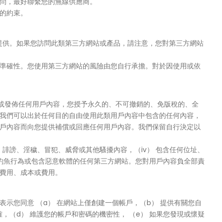
問，最好聯繫您的無線供應商。
策的約束。
上提供。如果您訪問此類第三方網站或產品，請注意，您對第三方網站
準確性。您使用第三方網站的風險由您自行承擔。對於因使用或依
交或發佈任何用戶內容，您授予永久的、不可撤銷的、免版稅的、全
我們可以出於任何目的自由使用此類用戶內容中包含的任何內容，
戶內容而向您提供補償或回應任何用戶內容。我們保留自行決定以
謗、誹謗、淫穢、冒犯、威脅或其他騷擾內容，（iv） 包含任何位址、
路釣魚行為或包含惡意軟體的任何第三方網站。您對用戶內容負全部責
費用、成本或費用。
示您同意 （a） 在網站上僅創建一個帳戶，（b） 提供有關您自
（d） 維護您的帳戶和密碼的機密性， （e） 如果您發現或懷疑