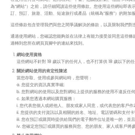
為“網站”）之前，請仔細閱讀這些使用條款。您使用這些網站即
訂、預訂、旅遊、活動、短途旅行或產品（統稱為“服務”）的附加
這些條款包含管理我們與您之間爭議解決的條款，以及限制我們對
通過使用網站，您確認您能夠並在法律上有能力接受並同意這些條
過轉到您所在網頁頁腳中的連結來找到。
網站使用資格
這些網站不針對 18 歲以下的任何人，也不打算供 18 歲以下
關於網站使用的肯定性陳述
當您存取、使用或參與網站時，您聲明：
a. 您提交的資訊真實準確;
b. 您對網站的使用以及您對網站上提供的服務的使用不違反任
c. 如果您透過本網站購買服務：
i. 您代表您個人或經他人、朋友或家人同意，或代表您的客戶作
ii. 您提供的支付資訊以及相關的姓名、地址、電話號碼和支付
iii. 您在預訂或購買時提供給我們的電子郵件位址是唯一的，並
iv. 您確定您預訂或購買的服務與您、您的朋友、家人或客戶將