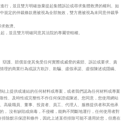
訟進行，並且雙方明確放棄提起集體訴訟或尋求集體救濟的權利。如
節中規定的仲裁條款應被視為全部無效，雙方應被視為未同意仲裁爭
尋求救濟。
院提起，並且雙方明確同意其法院的專屬管轄權。
”）辯護、賠償並使其免受任何實際或威脅的索賠、訴訟或要求、責
情理的商業行為或該方欺詐、欺騙、虛假承諾、虛假陳述或隱瞞、
可網站上提供或連結的任何材料或專案，或者我們認為任何材料或專案
靠性、及時性或完整性不作任何保證或陳述。您同意，您使用網站
、高級職員、董事、投資者、員工、代理人、服務提供者和其他承
的， 沒有缺陷或病毒，不侵權，能夠不間斷地運行，任何使用者對
許排除默示保證和條件，因此上述某些排除可能不適用於您，但應在