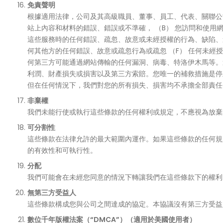
免責聲明
根據適用法律，公司及其高級職員、董事、員工、代表、關聯公司
站上內容和材料的錯誤、錯誤或不準確， （B） 您訪問和使
這些服務時的任何錯誤、疏忽、故意或未經授權的行為、缺陷、
何其他方的任何錯誤、故意或疏忽行為或疏忽 （F） 任何未經授
何第三方可能通過網站傳輸的任何漏洞、病毒、特洛伊木馬等。
利潤、財產損失或損害以及第三方索賠。您唯一的補救措施是停
但在任何情況下，我們對您的所有損失、損害均不承擔全部責任
非棄權
我們未能行使或執行這些條款的任何權利或規定，不應視為放棄
可分割性
這些條款在法律允許的最大範圍內運作。如果這些條款的任何規
的有效性和可執行性。
分配
我們可能會在未經您同意的情況下轉讓我們在這些條款下的權利
無第三方受益人
這些條款構成您與公司之間達成的協定。本協議沒有第三方受益
數位千年版權法案（“DMCA”）（適用於美國使用者）