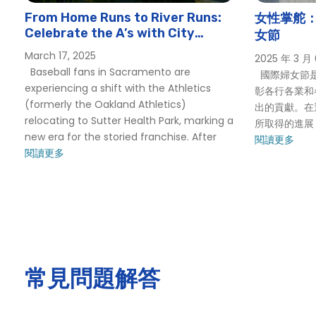
Sacramento Easter River Cruises | City Cruises
From Home Runs to River Runs:
女性掌舵
薩克拉門托集團活動
Celebrate the A’s with City
女節
Cruises Sacramento
Sacramento Holiday Cruise
March 17, 2025
2025 年 3 月
薩克拉門托假日游輪
Baseball fans in Sacramento are
國際婦女節是
experiencing a shift with the Athletics
彰各行各業和
薩克拉門托假日游輪
(formerly the Oakland Athletics)
出的貢獻。在
薩克拉門托勞動節樂趣 |勞動節週末遊船 |城市游輪 ™
relocating to Sutter Health Park, marking a
所取得的進展
薩克拉門托母親節遊船 |城市游輪 ™
new era for the storied franchise. After
閱讀更多
閱讀更多
薩克拉門托新年前夜景點巡遊 |城市游輪 ™
薩克拉門托新年前夜搖滾遊艇巡遊 |城市游輪 ™
薩克拉門托學校活動
薩克拉門托社交活動
Sacramento Spooky Alive After Five
薩克拉門托幽靈萬聖節河遊船 |城市體驗
常見問題解答
薩克拉門托聖派翠克日遊船 |2020 聖派翠克節 |城市體驗
Sacramento St. Patrick’s Day River Cruise | City Cruises