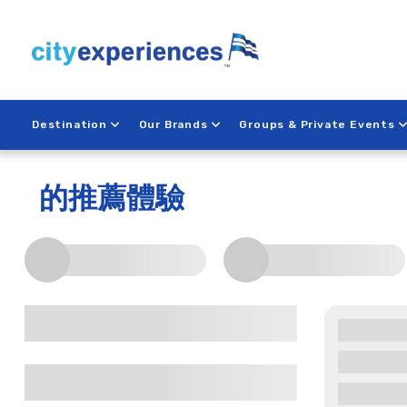
Skip
to
content
Destination
Our Brands
Groups & Private Events
Sacramento
的推薦體驗