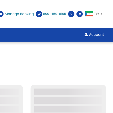
Manage Booking
800-459-8105
TW
Account