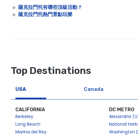
薩克拉門托的景點和啜飲遊船（所有年齡段） |城市游輪 ™
薩克拉門托有哪些頂級活動？
薩克拉門托熱門景點玩樂
Spooky Rock the Yacht Cruise in Sacramento
Spooky Sights and Sips | City Cruises™
薩克拉門托的聖派翠克節酒巡遊 |城市游輪 ™
聖派翠克節 五號游輪后活著的一天 |城市游輪 ™
聖派翠克節景點和啜飲遊船
情人節五歲后還活著 |城市游輪 ™
Top Destinations
薩克拉門托的情人節
情人節觀光游輪 |城市游輪 ™
USA
Canada
CALIFORNIA
DC METRO
Berkeley
Alexandria (V
Long Beach
National Har
Marina del Rey
Washington 