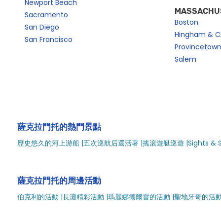
Newport Beach
MASSACHU
Sacramento
Boston
San Diego
Hingham & C
San Francisco
Provincetow
Salem
薩克拉門托的熱門景點
歷史悠久的河上游船 |
五次巡航后還活著 |
搖滾遊艇巡遊 |
Sights & 
薩克拉門托的周邊活動
伯克利的活動 |
長灘精彩活動 |
瑪麗娜德爾雷的活動 |
聖地牙哥的活動 