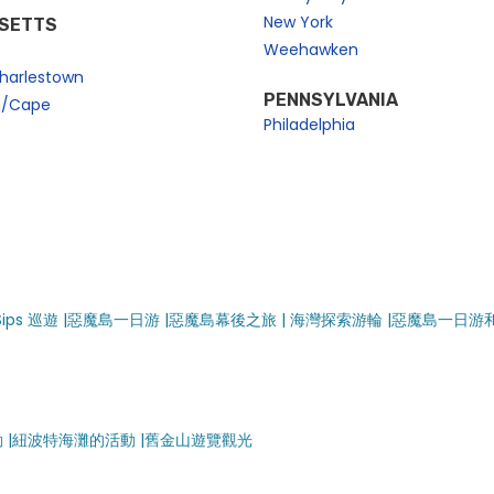
New York
SETTS
Weehawken
harlestown
PENNSYLVANIA
n/Cape
Philadelphia
Sips 巡遊 |
惡魔島一日游 |
惡魔島幕後之旅 |
海灣探索游輪 |
惡魔島一日游
|
紐波特海灘的活動 |
舊金山遊覽觀光