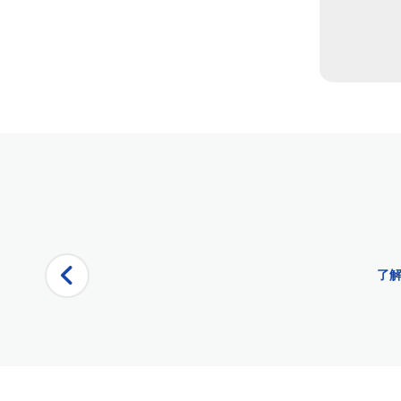
頁面
城市游輪 - 薩克拉門托
7 月 4 日，五輪巡航后還活著 |城市游輪 ™
薩克拉門托的7月4日遊船 |城市游輪 ™
7月4日薩克拉門托煙花巡遊 |城市游輪 ™
7 月 4 日景點和啜飲遊船 |城市游輪 ™
了解
五月五日節 （Cinco de Mayo Alive After Five Cruise） |
薩克拉門托的客戶娛樂
副本 – Father's Day Sights and Sips Cruise
路線 - 薩克拉門托
五歲后的父親節還活著 |城市游輪 ™