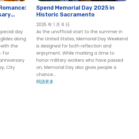
 Romance:
Spend Memorial Day 2025 in
sary
Historic Sacramento
mento
2025 年 1 月 6 日
special day
As the unofficial start to the summer in
 glides along
the United States, Memorial Day Weekend
 with the
is designed for both reflection and
. For
enjoyment. While marking a time to
 anniversary
honor military workers who have passed
ay, City
on, Memorial Day also gives people a
chance...
閱讀更多