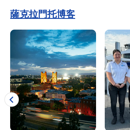
薩克拉門托的父親節 |城市游輪 ™
薩克拉門托博客
父親節觀光游輪 |城市游輪 ™
薩克拉門托歷史悠久的遊船之旅 |城市游輪 ™
陣亡將士紀念日遊船 |城市游輪 ™
陣亡將士紀念日景點和啜飲遊船
陣亡將士紀念日景點和啜飲遊船 |城市游輪 ™
母親節景點和啜飲游輪 |城市游輪 ™
五歲後的母親節還活著
薩克拉門托的搖滾遊艇雞尾酒巡遊 |城市游輪 ™
薩克拉門托在五次巡航后還活著 |城市游輪 ™
薩克拉門托五月五日遊船 |城市游輪 ™
薩克拉門托市艦隊
國會大廈霍恩布洛爾
薩克拉門托企業活動